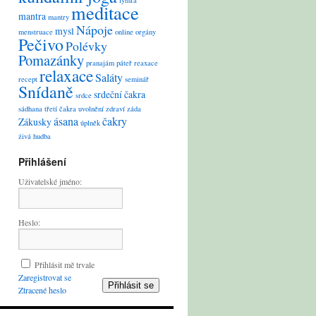
lymfa
meditace
mantra
mantry
Nápoje
mysl
menstruace
online
orgány
Pečivo
Polévky
Pomazánky
pranajám
páteř
reaxace
relaxace
Saláty
recept
seminář
Snídaně
srdeční čakra
srdce
sádhana
třetí čakra
uvolnění
zdraví
záda
ásana
čakry
Zákusky
úplněk
živá hudba
Přihlášení
Uživatelské jméno:
Heslo:
Přihlásit mě trvale
Zaregistrovat se
Přihlásit se
Ztracené heslo