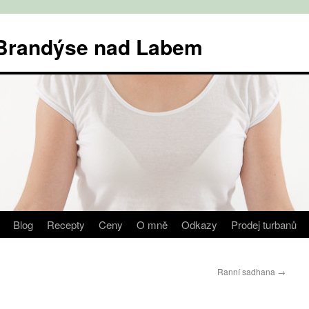
v Brandýse nad Labem
Blog
Recepty
Ceny
O mně
Odkazy
Prodej turbanů
Ranní sadhana
→