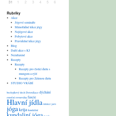
31
1
2
3
4
5
6
Rubriky
Akce
Jógové semináře
Mimořádné lekce jógy
Nejógové akce
Pobytové akce
Pravidelné lekce jógy
Blog
Další akce s KJ
Nezařazené
Recepty
Recepty
Recepty pro čistící dietu s
mungem a rýží
Recepty pro Zelenou dietu
STUDIO VRÁBÍ
dýchání
bezlepkový
dech
Detoxikace
fascie
emoční rovnováha
Hlavní jídla
intuice
jaro
jóga
krija
kundaliní
kundaliní jóga