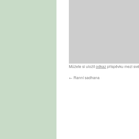
Můžete si uložit
odkaz
příspěvku mezi své
←
Ranní sadhana