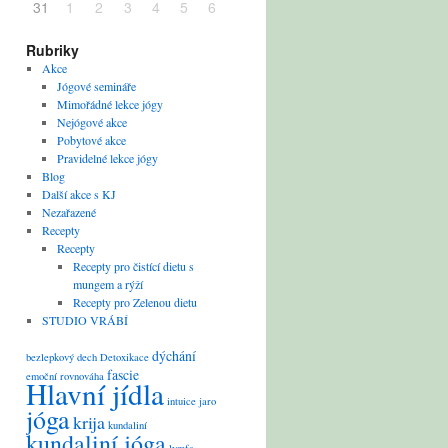
31
1
2
3
4
5
6
Rubriky
Akce
Jógové semináře
Mimořádné lekce jógy
Nejógové akce
Pobytové akce
Pravidelné lekce jógy
Blog
Další akce s KJ
Nezařazené
Recepty
Recepty
Recepty pro čistící dietu s
mungem a rýží
Recepty pro Zelenou dietu
STUDIO VRÁBÍ
dýchání
bezlepkový
dech
Detoxikace
fascie
emoční rovnováha
Hlavní jídla
intuice
jaro
jóga
krija
kundaliní
kundaliní jóga