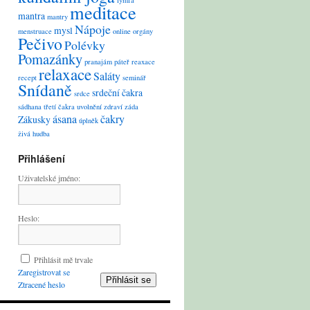
lymfa
meditace
mantra
mantry
Nápoje
mysl
menstruace
online
orgány
Pečivo
Polévky
Pomazánky
pranajám
páteř
reaxace
relaxace
Saláty
recept
seminář
Snídaně
srdeční čakra
srdce
sádhana
třetí čakra
uvolnění
zdraví
záda
ásana
čakry
Zákusky
úplněk
živá hudba
Přihlášení
Uživatelské jméno:
Heslo:
Přihlásit mě trvale
Zaregistrovat se
Přihlásit se
Ztracené heslo