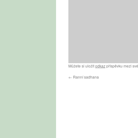
Můžete si uložit
odkaz
příspěvku mezi své
←
Ranní sadhana