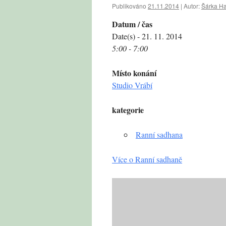
Publikováno
21.11.2014
|
Autor:
Šárka H
Datum / čas
Date(s) - 21. 11. 2014
5:00 - 7:00
Místo konání
Studio Vrábí
kategorie
Ranní sadhana
Více o Ranní sadhaně