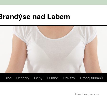
v Brandýse nad Labem
Blog
Recepty
Ceny
O mně
Odkazy
Prodej turbanů
Ranní sadhana
→