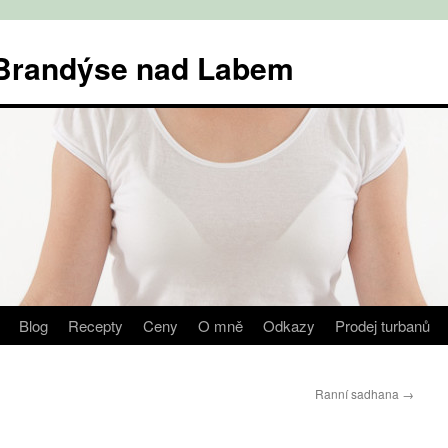
v Brandýse nad Labem
Blog
Recepty
Ceny
O mně
Odkazy
Prodej turbanů
Ranní sadhana
→