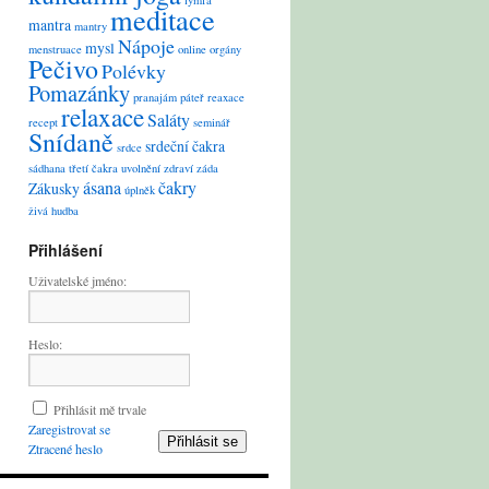
lymfa
meditace
mantra
mantry
Nápoje
mysl
menstruace
online
orgány
Pečivo
Polévky
Pomazánky
pranajám
páteř
reaxace
relaxace
Saláty
recept
seminář
Snídaně
srdeční čakra
srdce
sádhana
třetí čakra
uvolnění
zdraví
záda
ásana
čakry
Zákusky
úplněk
živá hudba
Přihlášení
Uživatelské jméno:
Heslo:
Přihlásit mě trvale
Zaregistrovat se
Přihlásit se
Ztracené heslo