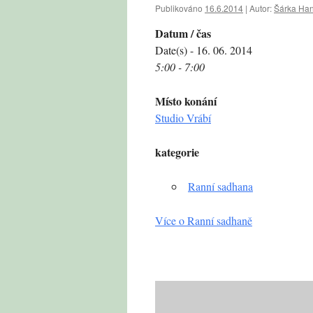
Publikováno
16.6.2014
|
Autor:
Šárka Ha
Datum / čas
Date(s) - 16. 06. 2014
5:00 - 7:00
Místo konání
Studio Vrábí
kategorie
Ranní sadhana
Více o Ranní sadhaně