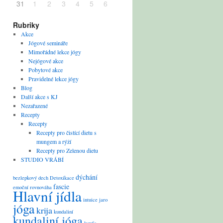
31
1
2
3
4
5
6
Rubriky
Akce
Jógové semináře
Mimořádné lekce jógy
Nejógové akce
Pobytové akce
Pravidelné lekce jógy
Blog
Další akce s KJ
Nezařazené
Recepty
Recepty
Recepty pro čistící dietu s
mungem a rýží
Recepty pro Zelenou dietu
STUDIO VRÁBÍ
dýchání
bezlepkový
dech
Detoxikace
fascie
emoční rovnováha
Hlavní jídla
intuice
jaro
jóga
krija
kundaliní
kundaliní jóga