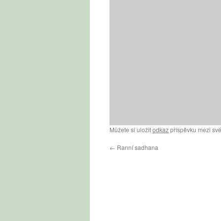
Můžete si uložit
odkaz
příspěvku mezi své
←
Ranní sadhana