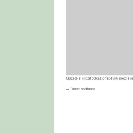
Můžete si uložit
odkaz
příspěvku mezi své
←
Ranní sadhana