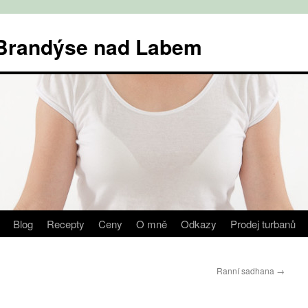
v Brandýse nad Labem
Blog
Recepty
Ceny
O mně
Odkazy
Prodej turbanů
Ranní sadhana
→