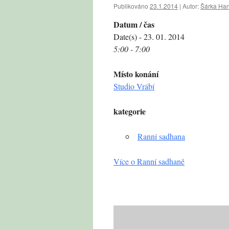
Publikováno
23.1.2014
|
Autor:
Šárka Ha
Datum / čas
Date(s) - 23. 01. 2014
5:00 - 7:00
Místo konání
Studio Vrábí
kategorie
Ranní sadhana
Více o Ranní sadhaně