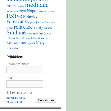
lymfa
meditace
mantra
mantry
Nápoje
mysl
menstruace
online
orgány
Pečivo
Polévky
Pomazánky
pranajám
páteř
reaxace
relaxace
Saláty
recept
seminář
Snídaně
srdeční čakra
srdce
sádhana
třetí čakra
uvolnění
zdraví
záda
ásana
čakry
Zákusky
úplněk
živá hudba
Přihlášení
Uživatelské jméno:
Heslo:
Přihlásit mě trvale
Zaregistrovat se
Přihlásit se
Ztracené heslo