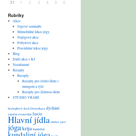
31
1
2
3
4
5
6
Rubriky
Akce
Jógové semináře
Mimořádné lekce jógy
Nejógové akce
Pobytové akce
Pravidelné lekce jógy
Blog
Další akce s KJ
Nezařazené
Recepty
Recepty
Recepty pro čistící dietu s
mungem a rýží
Recepty pro Zelenou dietu
STUDIO VRÁBÍ
dýchání
bezlepkový
dech
Detoxikace
fascie
emoční rovnováha
Hlavní jídla
intuice
jaro
jóga
krija
kundaliní
kundaliní jóga