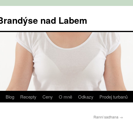
v Brandýse nad Labem
Blog
Recepty
Ceny
O mně
Odkazy
Prodej turbanů
Ranní sadhana
→