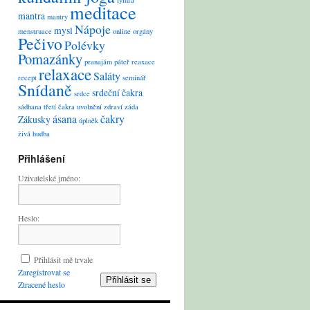
lymfa
meditace
mantra
mantry
Nápoje
mysl
menstruace
online
orgány
Pečivo
Polévky
Pomazánky
pranajám
páteř
reaxace
relaxace
Saláty
recept
seminář
Snídaně
srdeční čakra
srdce
sádhana
třetí čakra
uvolnění
zdraví
záda
ásana
čakry
Zákusky
úplněk
živá hudba
Přihlášení
Uživatelské jméno:
Heslo:
Přihlásit mě trvale
Zaregistrovat se
Přihlásit se
Ztracené heslo