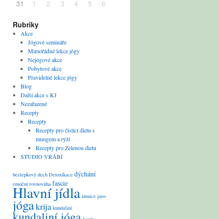
31
1
2
3
4
5
6
Rubriky
Akce
Jógové semináře
Mimořádné lekce jógy
Nejógové akce
Pobytové akce
Pravidelné lekce jógy
Blog
Další akce s KJ
Nezařazené
Recepty
Recepty
Recepty pro čistící dietu s
mungem a rýží
Recepty pro Zelenou dietu
STUDIO VRÁBÍ
dýchání
bezlepkový
dech
Detoxikace
fascie
emoční rovnováha
Hlavní jídla
intuice
jaro
jóga
krija
kundaliní
kundaliní jóga