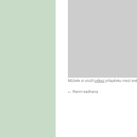
Můžete si uložit
odkaz
příspěvku mezi své
←
Ranní sadhana