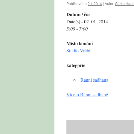
Publikováno
2.1.2014
|
Autor:
Šárka Hand
Datum / čas
Date(s) - 02. 01. 2014
5:00 - 7:00
Místo konání
Studio Vrábí
kategorie
Ranní sadhana
Více o Ranní sadhaně