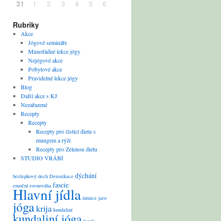
31
1
2
3
4
5
6
Rubriky
Akce
Jógové semináře
Mimořádné lekce jógy
Nejógové akce
Pobytové akce
Pravidelné lekce jógy
Blog
Další akce s KJ
Nezařazené
Recepty
Recepty
Recepty pro čistící dietu s
mungem a rýží
Recepty pro Zelenou dietu
STUDIO VRÁBÍ
dýchání
bezlepkový
dech
Detoxikace
fascie
emoční rovnováha
Hlavní jídla
intuice
jaro
jóga
krija
kundaliní
kundaliní jóga