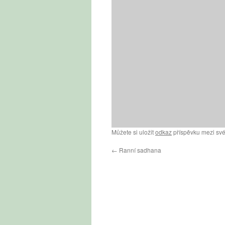
Můžete si uložit
odkaz
příspěvku mezi své
←
Ranní sadhana