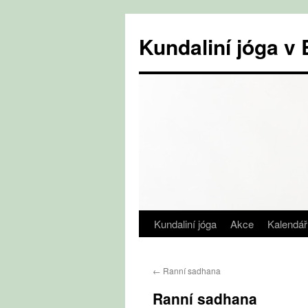
Přejít
k
Kundaliní jóga 
obsahu
webu
Kundaliní jóga
Akce
Kalendář
←
Ranní sadhana
Ranní sadhana