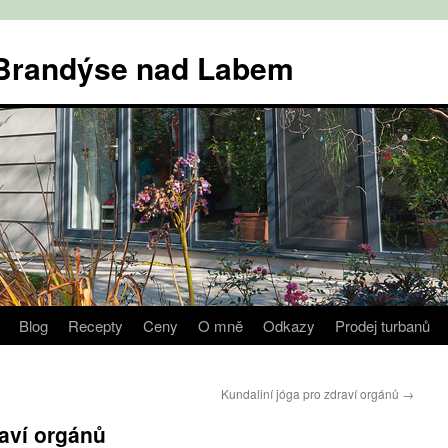
v Brandýse nad Labem
Blog
Recepty
Ceny
O mně
Odkazy
Prodej turbanů
Kundaliní jóga pro zdraví orgánů
→
raví orgánů