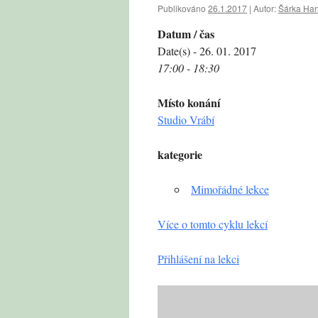
Publikováno
26.1.2017
|
Autor:
Šárka Ha
Datum / čas
Date(s) - 26. 01. 2017
17:00 - 18:30
Místo konání
Studio Vrábí
kategorie
Mimořádné lekce
Více o tomto cyklu lekcí
Přihlášení na lekci