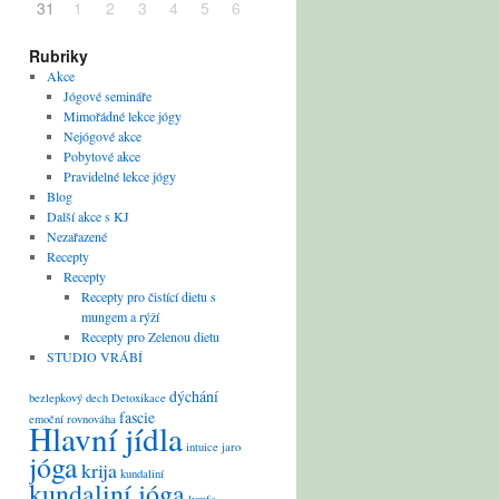
31
1
2
3
4
5
6
Rubriky
Akce
Jógové semináře
Mimořádné lekce jógy
Nejógové akce
Pobytové akce
Pravidelné lekce jógy
Blog
Další akce s KJ
Nezařazené
Recepty
Recepty
Recepty pro čistící dietu s
mungem a rýží
Recepty pro Zelenou dietu
STUDIO VRÁBÍ
dýchání
bezlepkový
dech
Detoxikace
fascie
emoční rovnováha
Hlavní jídla
intuice
jaro
jóga
krija
kundaliní
kundaliní jóga