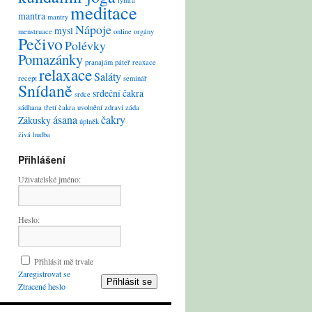
lymfa
meditace
mantra
mantry
Nápoje
mysl
menstruace
online
orgány
Pečivo
Polévky
Pomazánky
pranajám
páteř
reaxace
relaxace
Saláty
recept
seminář
Snídaně
srdeční čakra
srdce
sádhana
třetí čakra
uvolnění
zdraví
záda
ásana
čakry
Zákusky
úplněk
živá hudba
Přihlášení
Uživatelské jméno:
Heslo:
Přihlásit mě trvale
Zaregistrovat se
Přihlásit se
Ztracené heslo