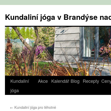
Přejít
k
Kundaliní jóga v Brandýse n
obsahu
webu
Kundaliní
Akce
Kalendář
Blog
Recepty
Cen
jóga
←
Kundaliní jóga pro těhotné