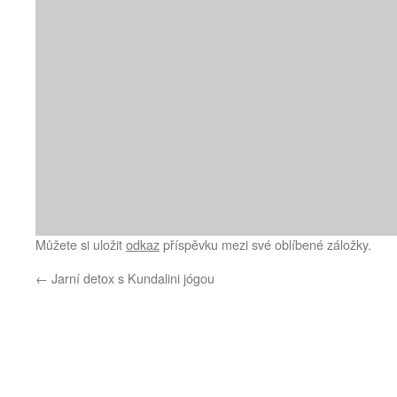
Můžete si uložit
odkaz
příspěvku mezi své oblíbené záložky.
←
Jarní detox s Kundalini jógou