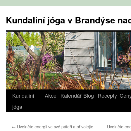
Přejít
k
Kundaliní jóga v Brandýse n
obsahu
webu
Kundaliní
Akce
Kalendář
Blog
Recepty
Cen
jóga
←
Uvolněte energii ve své páteři a přivolejte
Uvolněte ener