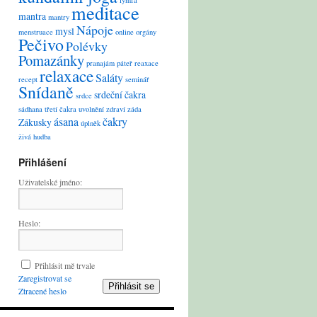
lymfa
meditace
mantra
mantry
Nápoje
mysl
menstruace
online
orgány
Pečivo
Polévky
Pomazánky
pranajám
páteř
reaxace
relaxace
Saláty
recept
seminář
Snídaně
srdeční čakra
srdce
sádhana
třetí čakra
uvolnění
zdraví
záda
ásana
čakry
Zákusky
úplněk
živá hudba
Přihlášení
Uživatelské jméno:
Heslo:
Přihlásit mě trvale
Zaregistrovat se
Přihlásit se
Ztracené heslo