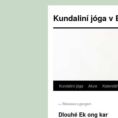
Přejít
k
Kundaliní jóga 
obsahu
webu
Kundaliní jóga
Akce
Kalendář
←
Relaxace s gongem
Dlouhé Ek ong kar