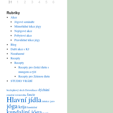
31
1
2
3
4
5
6
Rubriky
Akce
Jógové semináře
Mimořádné lekce jógy
Nejógové akce
Pobytové akce
Pravidelné lekce jógy
Blog
Další akce s KJ
Nezařazené
Recepty
Recepty
Recepty pro čistící dietu s
mungem a rýží
Recepty pro Zelenou dietu
STUDIO VRÁBÍ
dýchání
bezlepkový
dech
Detoxikace
fascie
emoční rovnováha
Hlavní jídla
intuice
jaro
jóga
krija
kundaliní
kundaliní jóga