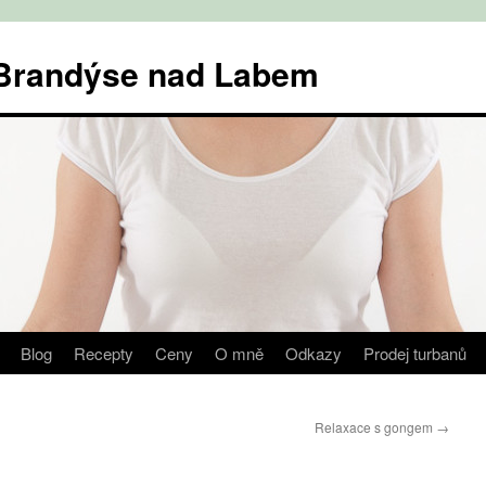
v Brandýse nad Labem
Blog
Recepty
Ceny
O mně
Odkazy
Prodej turbanů
Relaxace s gongem
→