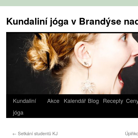
Přejít
k
Kundaliní jóga v Brandýse n
obsahu
webu
Kundaliní
Akce
Kalendář
Blog
Recepty
Cen
jóga
←
Setkání studentů KJ
Úplňko