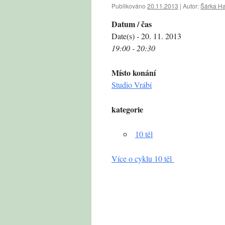
Publikováno
20.11.2013
|
Autor:
Šárka H
Datum / čas
Date(s) - 20. 11. 2013
19:00 - 20:30
Místo konání
Studio Vrábí
kategorie
10 těl
Více o cyklu 10 těl