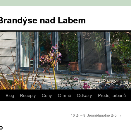
v Brandýse nad Labem
Blog
Recepty
Ceny
O mně
Odkazy
Prodej turbanů
10 těl – 9. Jemněhmotné tělo
→
lo