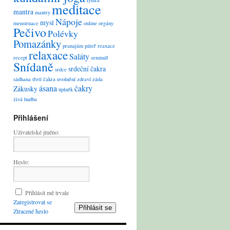
lymfa
meditace
mantra
mantry
Nápoje
mysl
menstruace
online
orgány
Pečivo
Polévky
Pomazánky
pranajám
páteř
reaxace
relaxace
Saláty
recept
seminář
Snídaně
srdeční čakra
srdce
sádhana
třetí čakra
uvolnění
zdraví
záda
ásana
čakry
Zákusky
úplněk
živá hudba
Přihlášení
Uživatelské jméno:
Heslo:
Přihlásit mě trvale
Zaregistrovat se
Přihlásit se
Ztracené heslo