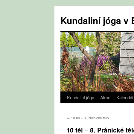
Přejít
k
Kundaliní jóga 
obsahu
webu
Kundaliní jóga
Akce
Kalendář
←
10 těl – 8. Pránické tělo
10 těl – 8. Pránické tě