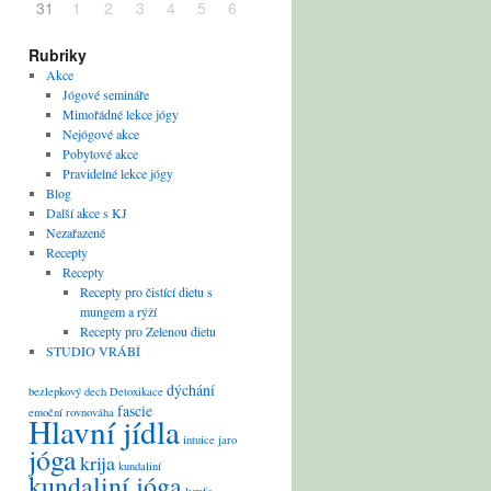
31
1
2
3
4
5
6
Rubriky
Akce
Jógové semináře
Mimořádné lekce jógy
Nejógové akce
Pobytové akce
Pravidelné lekce jógy
Blog
Další akce s KJ
Nezařazené
Recepty
Recepty
Recepty pro čistící dietu s
mungem a rýží
Recepty pro Zelenou dietu
STUDIO VRÁBÍ
dýchání
bezlepkový
dech
Detoxikace
fascie
emoční rovnováha
Hlavní jídla
intuice
jaro
jóga
krija
kundaliní
kundaliní jóga