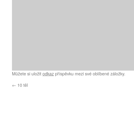
Můžete si uložit
odkaz
příspěvku mezi své oblíbené záložky.
←
10 těl