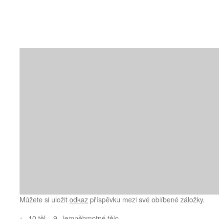
Můžete si uložit
odkaz
příspěvku mezi své oblíbené záložky.
←
10 těl – 9. Jemněhmotné tělo