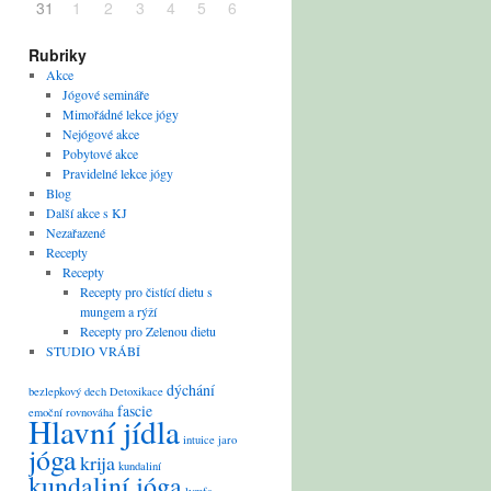
31
1
2
3
4
5
6
Rubriky
Akce
Jógové semináře
Mimořádné lekce jógy
Nejógové akce
Pobytové akce
Pravidelné lekce jógy
Blog
Další akce s KJ
Nezařazené
Recepty
Recepty
Recepty pro čistící dietu s
mungem a rýží
Recepty pro Zelenou dietu
STUDIO VRÁBÍ
dýchání
bezlepkový
dech
Detoxikace
fascie
emoční rovnováha
Hlavní jídla
intuice
jaro
jóga
krija
kundaliní
kundaliní jóga