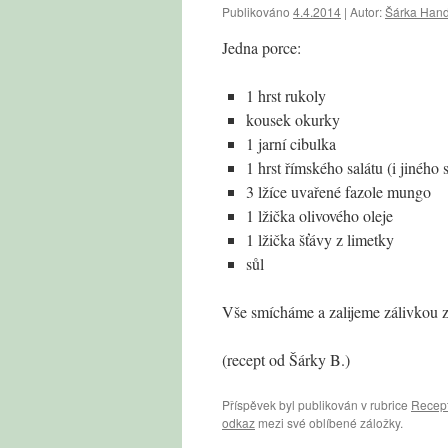
Publikováno
4.4.2014
|
Autor:
Šárka Hand
Jedna porce:
1 hrst rukoly
kousek okurky
1 jarní cibulka
1 hrst římského salátu (i jiného 
3 lžíce uvařené fazole mungo
1 lžička olivového oleje
1 lžička šťávy z limetky
sůl
Vše smícháme a zalijeme zálivkou z
(recept od Šárky B.)
Příspěvek byl publikován v rubrice
Recep
odkaz
mezi své oblíbené záložky.