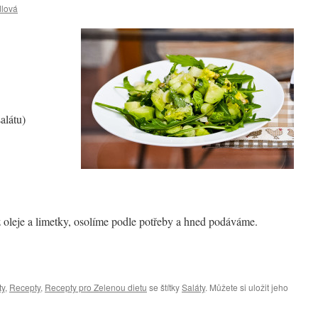
lová
salátu)
 oleje a limetky, osolíme podle potřeby a hned podáváme.
ty
,
Recepty
,
Recepty pro Zelenou dietu
se štítky
Saláty
. Můžete si uložit jeho