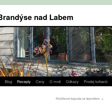
v Brandýse nad Labem
Blog
Recepty
Ceny
O mně
Odkazy
Prodej turbanů
Růžičková kapusta se špenátem
→