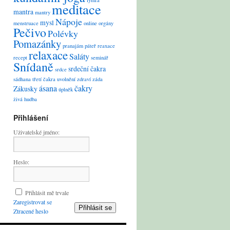
lymfa
meditace
mantra
mantry
Nápoje
mysl
menstruace
online
orgány
Pečivo
Polévky
Pomazánky
pranajám
páteř
reaxace
relaxace
Saláty
recept
seminář
Snídaně
srdeční čakra
srdce
sádhana
třetí čakra
uvolnění
zdraví
záda
ásana
čakry
Zákusky
úplněk
živá hudba
Přihlášení
Uživatelské jméno:
Heslo:
Přihlásit mě trvale
Zaregistrovat se
Přihlásit se
Ztracené heslo