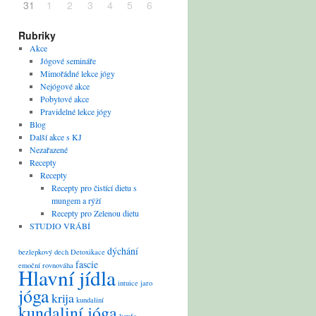
31
1
2
3
4
5
6
Rubriky
Akce
Jógové semináře
Mimořádné lekce jógy
Nejógové akce
Pobytové akce
Pravidelné lekce jógy
Blog
Další akce s KJ
Nezařazené
Recepty
Recepty
Recepty pro čistící dietu s
mungem a rýží
Recepty pro Zelenou dietu
STUDIO VRÁBÍ
dýchání
bezlepkový
dech
Detoxikace
fascie
emoční rovnováha
Hlavní jídla
intuice
jaro
jóga
krija
kundaliní
kundaliní jóga