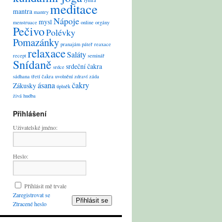
lymfa
meditace
mantra
mantry
Nápoje
mysl
menstruace
online
orgány
Pečivo
Polévky
Pomazánky
pranajám
páteř
reaxace
relaxace
Saláty
recept
seminář
Snídaně
srdeční čakra
srdce
sádhana
třetí čakra
uvolnění
zdraví
záda
ásana
čakry
Zákusky
úplněk
živá hudba
Přihlášení
Uživatelské jméno:
Heslo:
Přihlásit mě trvale
Zaregistrovat se
Přihlásit se
Ztracené heslo