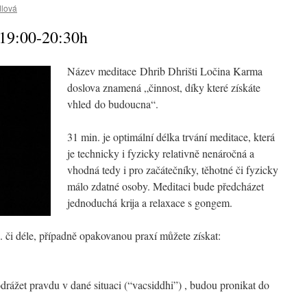
lová
 19:00-20:30h
Název meditace Dhrib Dhrišti Ločina Karma
doslova znamená „činnost, díky které získáte
vhled do budoucna“.
31 min. je optimální délka trvání meditace, která
je technicky i fyzicky relativně nenáročná a
vhodná tedy i pro začátečníky, těhotné či fyzicky
málo zdatné osoby. Meditaci bude předcházet
jednoduchá krija a relaxace s gongem.
 či déle, případně opakovanou praxí můžete získat:
rážet pravdu v dané situaci (“vacsiddhi”) , budou pronikat do