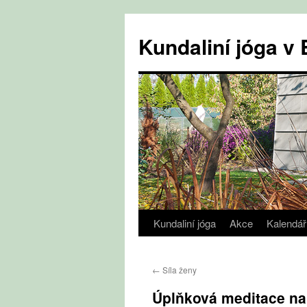
Přejít
k
Kundaliní jóga 
obsahu
webu
Kundaliní jóga
Akce
Kalendář
←
Síla ženy
Úplňková meditace na