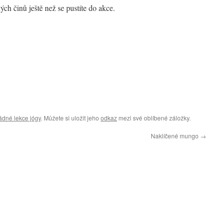
ch činů ještě než se pustíte do akce.
dné lekce jógy
. Můžete si uložit jeho
odkaz
mezi své oblíbené záložky.
Naklíčené mungo
→