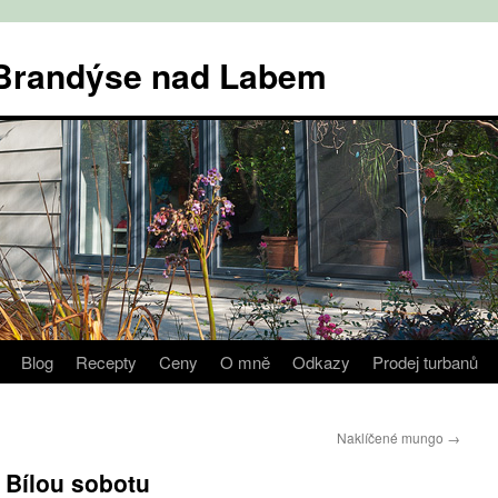
v Brandýse nad Labem
Blog
Recepty
Ceny
O mně
Odkazy
Prodej turbanů
Naklíčené mungo
→
 Bílou sobotu