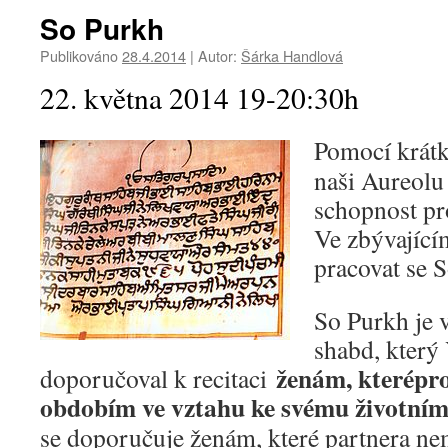
So Purkh
Publikováno
28.4.2014
|
Autor:
Šárka Handlová
22. května 2014 19-20:30h
Pomocí krátk
naši Aureolu 
schopnost pr
Ve zbývajíc
pracovat se 
So Purkh je 
shabd, který
ženám, které
pr
doporučoval k recitaci
obdobím ve vztahu ke svému životním
se doporučuje ženám, které partnera nem