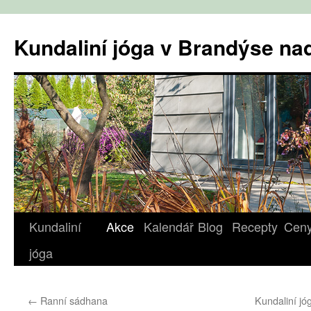
Přejít
k
Kundaliní jóga v Brandýse n
obsahu
webu
Kundaliní
Akce
Kalendář
Blog
Recepty
Cen
jóga
←
Ranní sádhana
Kundaliní j