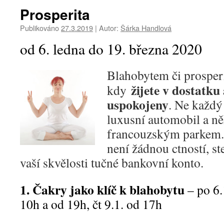
Prosperita
Publikováno
27.3.2019
|
Autor:
Šárka Handlová
od 6. ledna do 19. března 2020
Blahobytem či prosperi
žijete v dostatku
kdy
uspokojeny
. Ne každý 
luxusní automobil a ně
francouzským parkem.
není žádnou ctností, s
vaší skvělosti tučné bankovní konto.
1. Čakry jako klíč k blahobytu
– po 6.
10h a od 19h, čt 9.1. od 17h