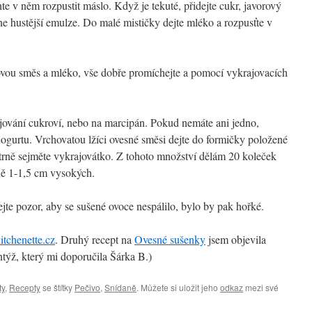
te v něm rozpustit máslo. Když je tekuté, přidejte cukr, javorový
ne hustější emulze. Do malé mističky dejte mléko a rozpusťte v
ovou směs a mléko, vše dobře promíchejte a pomocí vykrajovacích
jování cukroví, nebo na marcipán. Pokud nemáte ani jedno,
 jogurtu. Vrchovatou lžíci ovesné směsi dejte do formičky položené
patrně sejměte vykrajovátko. Z tohoto množství dělám 20 koleček
ně 1-1,5 cm vysokých.
ejte pozor, aby se sušené ovoce nespálilo, bylo by pak hořké.
tchenette.cz
. Druhý recept na
Ovesné sušenky
jsem objevila
týž, který mi doporučila Šárka B.)
ty
,
Recepty
se štítky
Pečivo
,
Snídaně
. Můžete si uložit jeho
odkaz
mezi své