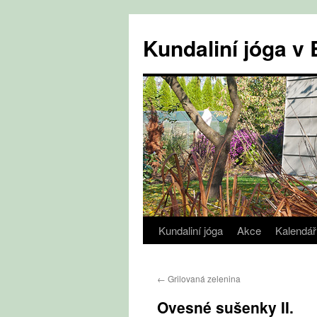
Přejít
k
Kundaliní jóga 
obsahu
webu
Kundaliní jóga
Akce
Kalendář
←
Grilovaná zelenina
Ovesné sušenky II.