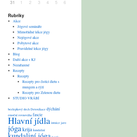
31
1
2
3
4
5
6
Rubriky
Akce
Jógové semináře
Mimořádné lekce jógy
Nejógové akce
Pobytové akce
Pravidelné lekce jógy
Blog
Další akce s KJ
Nezařazené
Recepty
Recepty
Recepty pro čistící dietu s
mungem a rýží
Recepty pro Zelenou dietu
STUDIO VRÁBÍ
dýchání
bezlepkový
dech
Detoxikace
fascie
emoční rovnováha
Hlavní jídla
intuice
jaro
jóga
krija
kundaliní
kundaliní jóga