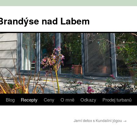
v Brandýse nad Labem
Blog
Recepty
Ceny
O mně
Odkazy
Prodej turbanů
Jarní detox s Kundalini jógou
→