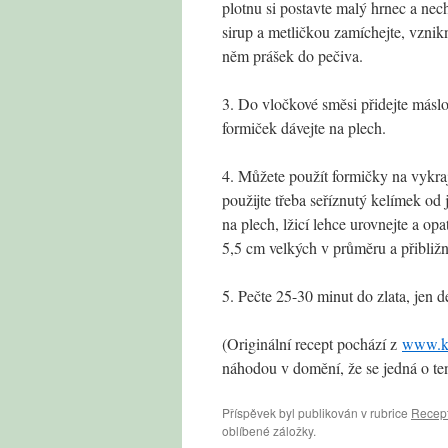
plotnu si postavte malý hrnec a nech
sirup a metličkou zamíchejte, vznik
něm prášek do pečiva.
3. Do vločkové směsi přidejte másl
formiček dávejte na plech.
4. Můžete použít formičky na vykra
použijte třeba seříznutý kelímek od
na plech, lžicí lehce urovnejte a o
5,5 cm velkých v průměru a přibliž
5. Pečte 25-30 minut do zlata, jen d
(Originální recept pochází z
www.ki
náhodou v domění, že se jedná o ten
Příspěvek byl publikován v rubrice
Recep
oblíbené záložky.