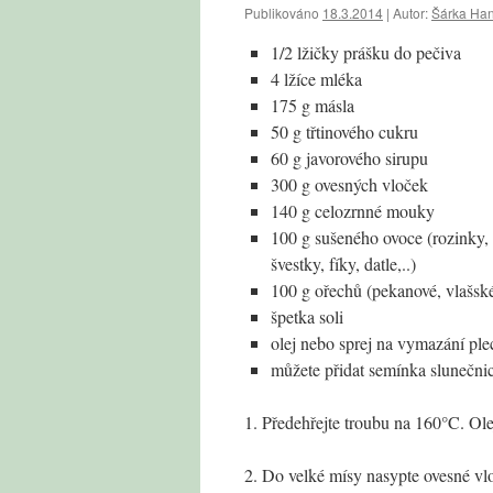
Publikováno
18.3.2014
|
Autor:
Šárka Ha
1/2 lžičky prášku do pečiva
4 lžíce mléka
175 g másla
50 g třtinového cukru
60 g javorového sirupu
300 g ovesných vloček
140 g celozrnné mouky
100 g sušeného ovoce (rozinky,
švestky, fíky, datle,..)
100 g ořechů (pekanové, vlašsk
špetka soli
olej nebo sprej na vymazání pl
můžete přidat semínka slunečni
1. Předehřejte troubu na 160°C. Ole
2. Do velké mísy nasypte ovesné vl