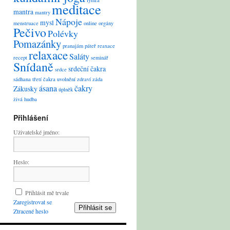
lymfa
meditace
mantra
mantry
Nápoje
mysl
menstruace
online
orgány
Pečivo
Polévky
Pomazánky
pranajám
páteř
reaxace
relaxace
Saláty
recept
seminář
Snídaně
srdeční čakra
srdce
sádhana
třetí čakra
uvolnění
zdraví
záda
ásana
čakry
Zákusky
úplněk
živá hudba
Přihlášení
Uživatelské jméno:
Heslo:
Přihlásit mě trvale
Zaregistrovat se
Přihlásit se
Ztracené heslo