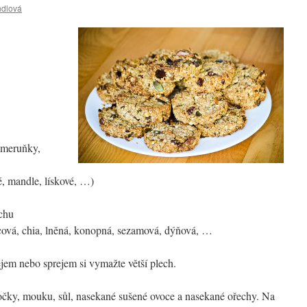
ndlová
 meruňky,
é, mandle, lískové, …)
echu
cová, chia, lněná, konopná, sezamová, dýňová, …
jem nebo sprejem si vymažte větší plech.
očky, mouku, sůl, nasekané sušené ovoce a nasekané ořechy. Na