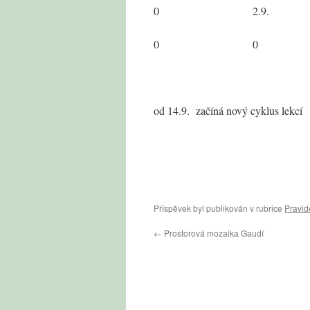
0 2.9. 
0 0
od 14.9. začíná nový cyklus lekcí
Příspěvek byl publikován v rubrice
Pravid
←
Prostorová mozaika Gaudí