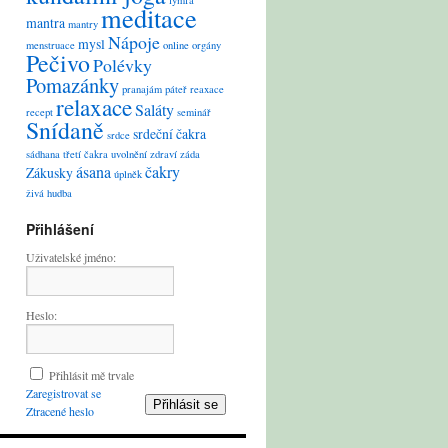
lymfa
meditace
mantra
mantry
Nápoje
mysl
menstruace
online
orgány
Pečivo
Polévky
Pomazánky
pranajám
páteř
reaxace
relaxace
Saláty
recept
seminář
Snídaně
srdeční čakra
srdce
sádhana
třetí čakra
uvolnění
zdraví
záda
ásana
čakry
Zákusky
úplněk
živá hudba
Přihlášení
Uživatelské jméno:
Heslo:
Přihlásit mě trvale
Zaregistrovat se
Přihlásit se
Ztracené heslo