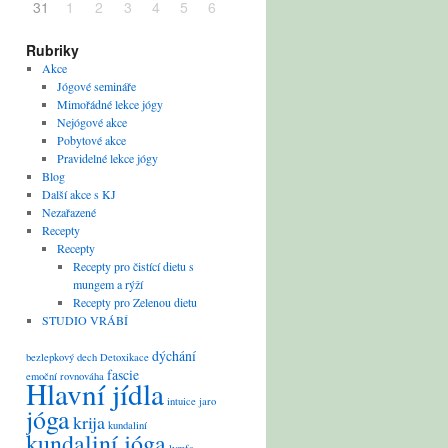
31
1
2
3
4
5
6
Rubriky
Akce
Jógové semináře
Mimořádné lekce jógy
Nejógové akce
Pobytové akce
Pravidelné lekce jógy
Blog
Další akce s KJ
Nezařazené
Recepty
Recepty
Recepty pro čistící dietu s
mungem a rýží
Recepty pro Zelenou dietu
STUDIO VRÁBÍ
dýchání
bezlepkový
dech
Detoxikace
fascie
emoční rovnováha
Hlavní jídla
intuice
jaro
jóga
krija
kundaliní
kundaliní jóga