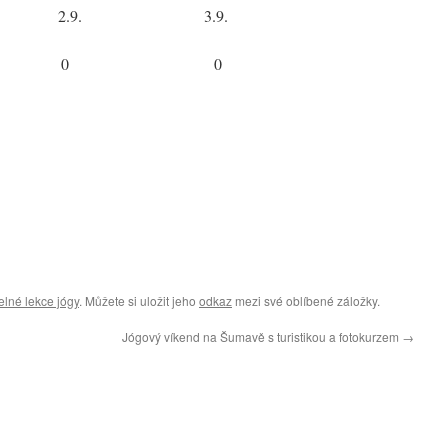
2.9. 3.9.
 0 0
elné lekce jógy
. Můžete si uložit jeho
odkaz
mezi své oblíbené záložky.
Jógový víkend na Šumavě s turistikou a fotokurzem
→