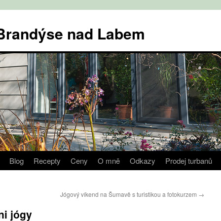
v Brandýse nad Labem
Blog
Recepty
Ceny
O mně
Odkazy
Prodej turbanů
Jógový víkend na Šumavě s turistikou a fotokurzem
→
ni jógy