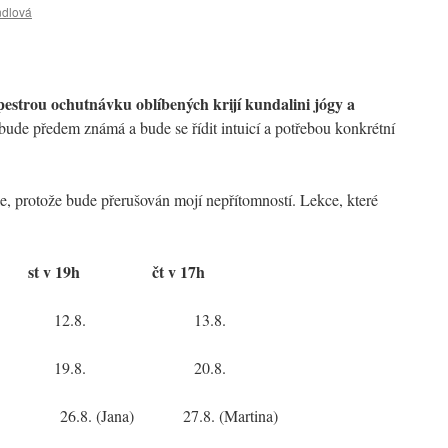
ndlová
pestrou ochutnávku oblíbených krijí kundalini jógy a
ude předem známá a bude se řídit intuicí a potřebou konkrétní
le, protože bude přerušován mojí nepřítomností. Lekce, které
st v 19h čt v 17h
 12.8. 13.8.
 19.8. 20.8.
a) 27.8. (Martina)