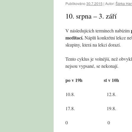
Publikováno
30.7.2015
|
Autor:
Šárka Ha
10. srpna – 3. září
V následujících termínech nabízím
meditací.
Náplň konkrétní lekce neb
skupiny, která na lekci dorazí.
Tento cyklus je volnější, než obvyk
nejsou vypsané, se nekonají.
po v 19h st v 10h 
10.8. 12.8.
17.8. 19.8.
0 0 26.8. (Jan