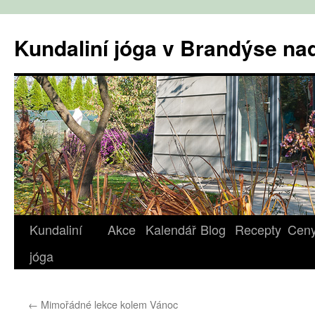
Přejít
k
Kundaliní jóga v Brandýse n
obsahu
webu
Kundaliní
Akce
Kalendář
Blog
Recepty
Cen
jóga
←
Mimořádné lekce kolem Vánoc