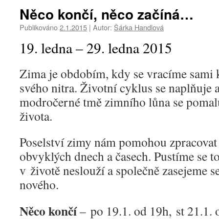
Něco končí, něco začíná…
Publikováno
2.1.2015
|
Autor:
Šárka Handlová
19. ledna – 29. ledna 2015
Zima je obdobím, kdy se vracíme sami 
svého nitra. Životní cyklus se naplňuje 
modročerné tmě zimního lůna se pomalu
života.
Poselství zimy nám pomohou zpracovat 
obvyklých dnech a časech. Pustíme se t
v životě neslouží a společně zasejeme 
nového.
Něco končí
– po 19.1. od 19h, st 21.1. 