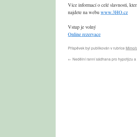
Více informací o celé slavnosti, kter
najdete na webu
www.3HO.cz
Vstup je volný
Online rezervace
Příspěvek byl publikován v rubrice
Mimořá
←
Nedělní ranní sádhana pro hypofýzu a i