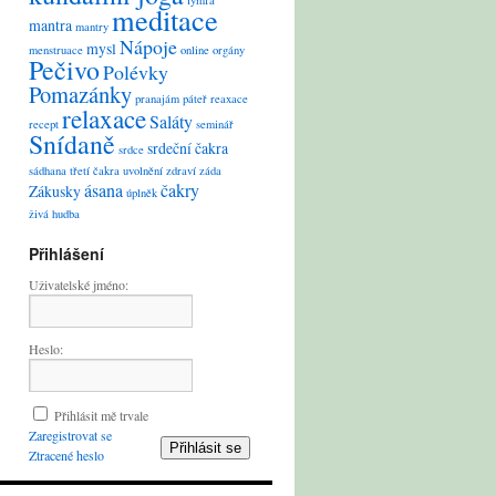
lymfa
meditace
mantra
mantry
Nápoje
mysl
menstruace
online
orgány
Pečivo
Polévky
Pomazánky
pranajám
páteř
reaxace
relaxace
Saláty
recept
seminář
Snídaně
srdeční čakra
srdce
sádhana
třetí čakra
uvolnění
zdraví
záda
ásana
čakry
Zákusky
úplněk
živá hudba
Přihlášení
Uživatelské jméno:
Heslo:
Přihlásit mě trvale
Zaregistrovat se
Přihlásit se
Ztracené heslo