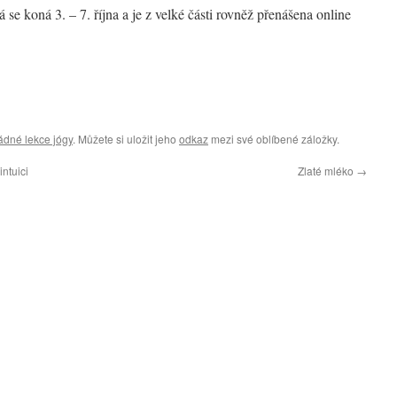
á se koná 3. – 7. října a je z velké části rovněž přenášena online
dné lekce jógy
. Můžete si uložit jeho
odkaz
mezi své oblíbené záložky.
ntuici
Zlaté mléko
→