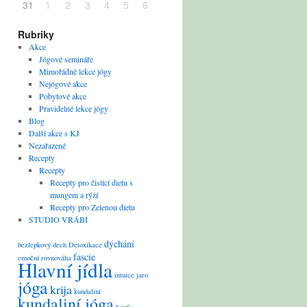
31
1
2
3
4
5
6
Rubriky
Akce
Jógové semináře
Mimořádné lekce jógy
Nejógové akce
Pobytové akce
Pravidelné lekce jógy
Blog
Další akce s KJ
Nezařazené
Recepty
Recepty
Recepty pro čistící dietu s
mungem a rýží
Recepty pro Zelenou dietu
STUDIO VRÁBÍ
dýchání
bezlepkový
dech
Detoxikace
fascie
emoční rovnováha
Hlavní jídla
intuice
jaro
jóga
krija
kundaliní
kundaliní jóga