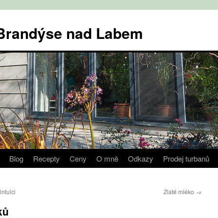
v Brandýse nad Labem
Blog
Recepty
Ceny
O mně
Odkazy
Prodej turbanů
ntuici
Zlaté mléko
→
ků