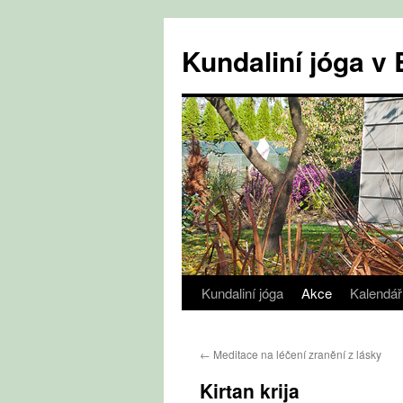
Přejít
k
Kundaliní jóga 
obsahu
webu
Kundaliní jóga
Akce
Kalendář
←
Meditace na léčení zranění z lásky
Kirtan krija