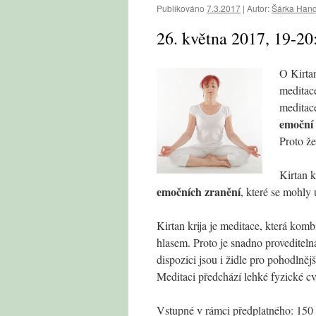
Publikováno
7.3.2017
|
Autor:
Šárka Hand
26. května 2017, 19-20
O Kirta
meditace
medita
emoční 
Proto ž
Kirtan k
emočních zranění
, které se mohly 
Kirtan krija je meditace, která kom
hlasem. Proto je snadno provediteln
dispozici jsou i židle pro pohodlnějš
Meditaci předchází lehké fyzické cv
Vstupné v rámci předplatného: 150