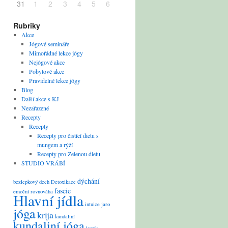
31
1
2
3
4
5
6
Rubriky
Akce
Jógové semináře
Mimořádné lekce jógy
Nejógové akce
Pobytové akce
Pravidelné lekce jógy
Blog
Další akce s KJ
Nezařazené
Recepty
Recepty
Recepty pro čistící dietu s
mungem a rýží
Recepty pro Zelenou dietu
STUDIO VRÁBÍ
dýchání
bezlepkový
dech
Detoxikace
fascie
emoční rovnováha
Hlavní jídla
intuice
jaro
jóga
krija
kundaliní
kundaliní jóga