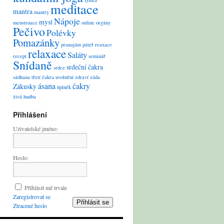
lymfa
meditace
mantra
mantry
Nápoje
mysl
menstruace
online
orgány
Pečivo
Polévky
Pomazánky
pranajám
páteř
reaxace
relaxace
Saláty
recept
seminář
Snídaně
srdeční čakra
srdce
sádhana
třetí čakra
uvolnění
zdraví
záda
ásana
čakry
Zákusky
úplněk
živá hudba
Přihlášení
Uživatelské jméno:
Heslo:
Přihlásit mě trvale
Zaregistrovat se
Přihlásit se
Ztracené heslo