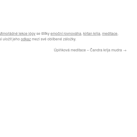
Mimořádné lekce jógy
se štítky
emoční rovnováha
,
kirtan krija
,
meditace
,
si uložit jeho
odkaz
mezi své oblíbené záložky.
Úplňková meditace – Čandra krija mudra
→