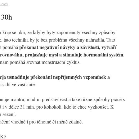
lová
:30h
n krije se říká, že kdyby byly zapomenuty všechny způsoby
, tato technika by je bez problému všechny nahradila. Tato
překonat negativní návyky a závislosti, vytváří
ce pomáhá
rovnováhu, projasňuje mysl a stimuluje hormonální systém
.
enám pomáhá srovnat menstruační cyklus.
usnadňuje překonání nepříjemných vzpomínek a
rija
usadit ve vaší auře.
binuje mantru, mudru, představivost a také různé způsoby práce s
á i v délce 31 min. pro kohokoli, kdo to chce vyzkoušet. K
í sezení.
ičení vhodné i pro těhotné či méně zdatné.
 Kč