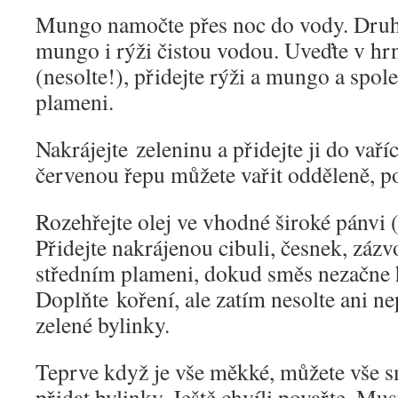
Mungo namočte přes noc do vody. Druh
mungo i rýži čistou vodou. Uveďte v hr
(nesolte!), přidejte rýži a mungo a spol
plameni.
Nakrájejte zeleninu a přidejte ji do vaří
červenou řepu můžete vařit odděleně, p
Rozehřejte olej ve vhodné široké pánvi 
Přidejte nakrájenou cibuli, česnek, zázv
středním plameni, dokud směs nezačne 
Doplňte koření, ale zatím nesolte ani ne
zelené bylinky.
Teprve když je vše měkké, můžete vše 
přidat bylinky. Ještě chvíli povařte. Mus