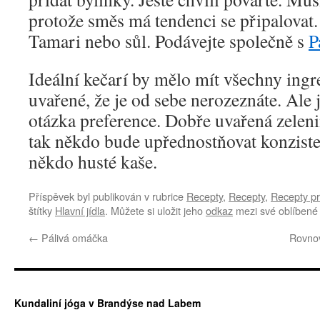
protože směs má tendenci se připalovat.
Tamari nebo sůl. Podávejte společně s
P
Ideální kečarí by mělo mít všechny ingr
uvařené, že je od sebe nerozeznáte. Ale
otázka preference. Dobře uvařená zelenin
tak někdo bude upřednostňovat konziste
někdo husté kaše.
Příspěvek byl publikován v rubrice
Recepty
,
Recepty
,
Recepty pr
štítky
Hlavní jídla
. Můžete si uložit jeho
odkaz
mezi své oblíbené 
←
Pálivá omáčka
Rovnov
Kundaliní jóga v Brandýse nad Labem