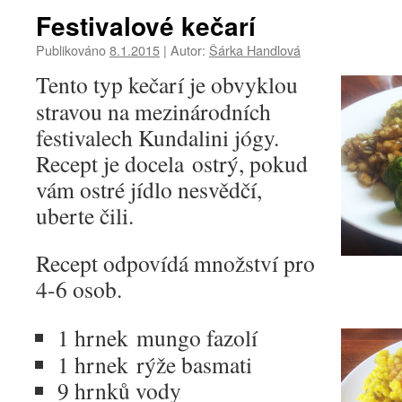
Festivalové kečarí
Publikováno
8.1.2015
|
Autor:
Šárka Handlová
Tento typ kečarí je obvyklou
stravou na mezinárodních
festivalech Kundalini jógy.
Recept je docela ostrý, pokud
vám ostré jídlo nesvědčí,
uberte čili.
Recept odpovídá množství pro
4-6 osob.
1 hrnek mungo fazolí
1 hrnek rýže basmati
9 hrnků vody