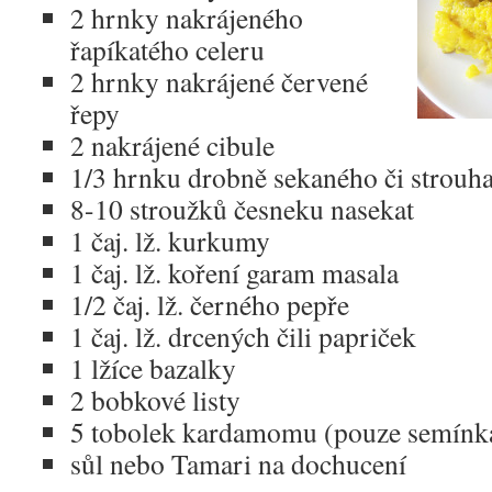
2 hrnky nakrájeného
řapíkatého celeru
2 hrnky nakrájené červené
řepy
2 nakrájené cibule
1/3 hrnku drobně sekaného či strouh
8-10 stroužků česneku nasekat
1 čaj. lž. kurkumy
1 čaj. lž. koření garam masala
1/2 čaj. lž. černého pepře
1 čaj. lž. drcených čili papriček
1 lžíce bazalky
2 bobkové listy
5 tobolek kardamomu (pouze semínka
sůl nebo Tamari na dochucení