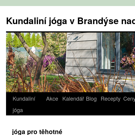
Přejít
k
Kundaliní jóga v Brandýse n
obsahu
webu
Kundaliní
Akce
Kalendář
Blog
Recepty
Cen
jóga
jóga pro těhotné