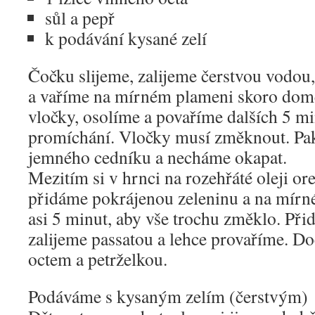
sůl a pepř
k podávání kysané zelí
Čočku slijeme, zalijeme čerstvou vodou
a vaříme na mírném plameni skoro dom
vločky, osolíme a povaříme dalších 5 m
promíchání. Vločky musí změknout. Pak
jemného cedníku a necháme okapat.
Mezitím si v hrnci na rozehřáté oleji or
přidáme pokrájenou zeleninu a na mírn
asi 5 minut, aby vše trochu změklo. Při
zalijeme passatou a lehce provaříme. Do
octem a petrželkou.
Podáváme s kysaným zelím (čerstvým)