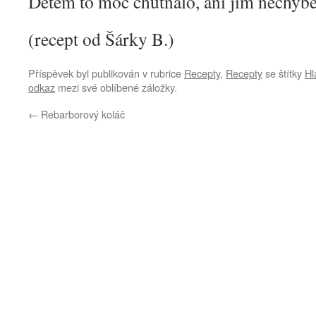
Dětem to moc chutnalo, ani jim nechyběl
(recept od Šárky B.)
Příspěvek byl publikován v rubrice
Recepty
,
Recepty
se štítky
Hl
odkaz
mezi své oblíbené záložky.
←
Rebarborový koláč