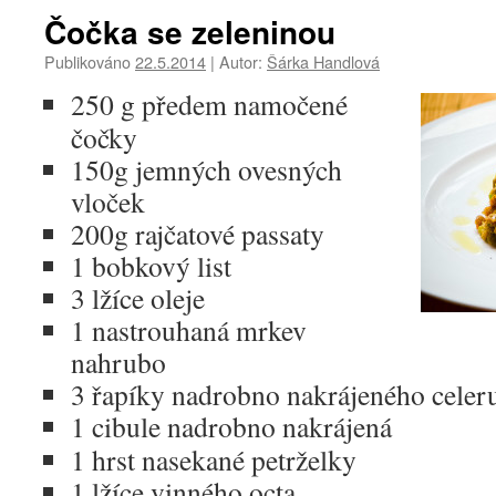
Čočka se zeleninou
Publikováno
22.5.2014
|
Autor:
Šárka Handlová
250 g předem namočené
čočky
150g jemných ovesných
vloček
200g rajčatové passaty
1 bobkový list
3 lžíce oleje
1 nastrouhaná mrkev
nahrubo
3 řapíky nadrobno nakrájeného celer
1 cibule nadrobno nakrájená
1 hrst nasekané petrželky
1 lžíce vinného octa